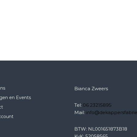
ons
Bianca Zweers
ngen en Events
Tel:
06 23215895
ct
Mail:
info@dekappersfabrie
ccount
BTW: NL001651873B18
KvK: 52058565