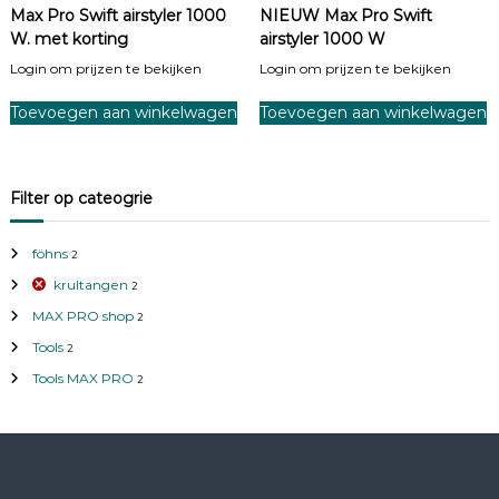
e
Max Pro Swift airstyler 1000
NIEUW Max Pro Swift
k
W. met korting
airstyler 1000 W
Login om prijzen te bekijken
Login om prijzen te bekijken
Toevoegen aan winkelwagen
Toevoegen aan winkelwagen
Filter op cateogrie
föhns
2
krultangen
2
MAX PRO shop
2
Tools
2
Tools MAX PRO
2