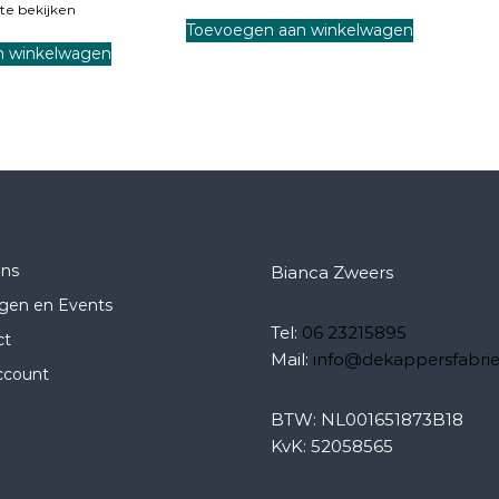
te bekijken
Toevoegen aan winkelwagen
n winkelwagen
ons
Bianca Zweers
ngen en Events
Tel:
06 23215895
ct
Mail:
info@dekappersfabrie
ccount
BTW: NL001651873B18
KvK: 52058565