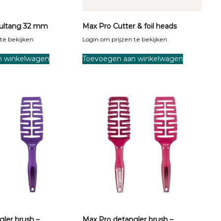
rultang 32 mm
Max Pro Cutter & foil heads
te bekijken
Login om prijzen te bekijken
n winkelwagen
Toevoegen aan winkelwagen
ler brush –
Max Pro detangler brush –