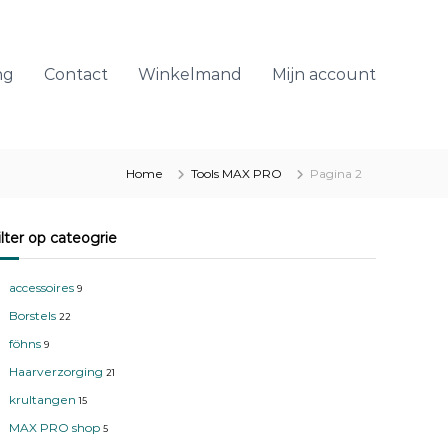
ng
Contact
Winkelmand
Mijn account
Home
Tools MAX PRO
Pagina 2
Filter op cateogrie
accessoires
9
Borstels
22
föhns
9
Haarverzorging
21
krultangen
15
MAX PRO shop
5