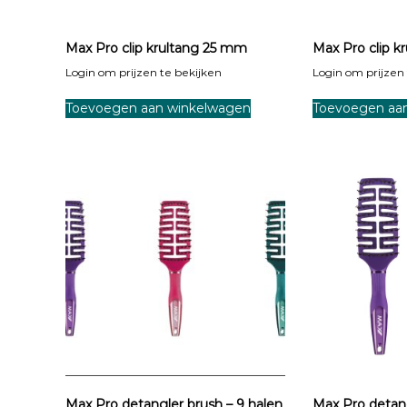
Max Pro clip krultang 25 mm
Max Pro clip k
Login om prijzen te bekijken
Login om prijzen 
Toevoegen aan winkelwagen
Toevoegen aa
Max Pro detangler brush – 9 halen
Max Pro detang