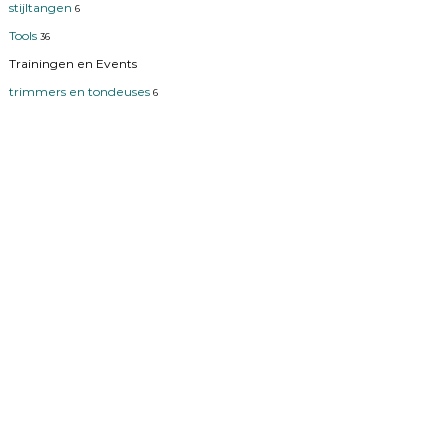
stijltangen
6
Tools
36
Trainingen en Events
trimmers en tondeuses
6