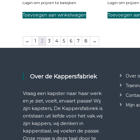
Login om prijzen te bekijken
Login om prijzen 
Toevoegen aan winkelwagen
Toevoegen aa
←
1
2
3
4
5
6
7
8
→
Over de Kappersfabriek
Over 
Traini
Vraag een kapster naar haar werk
Conta
en je ziet, voelt, ervaart passie! Wij
Mijn a
zijn kapsters, De Kappersfabriek is
ontstaan uit liefde voor het vak..wij
zijn kappers, wij denken in
kapperstaal, wij voelen de passie.
Onze missie is deze taal door te