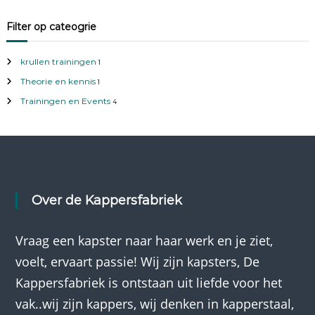
e
k
Filter op cateogrie
krullen trainingen
1
Theorie en kennis
1
Trainingen en Events
4
Over de Kappersfabriek
Vraag een kapster naar haar werk en je ziet,
voelt, ervaart passie! Wij zijn kapsters, De
Kappersfabriek is ontstaan uit liefde voor het
vak..wij zijn kappers, wij denken in kapperstaal,