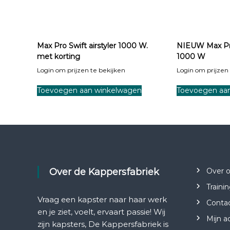
Max Pro Swift airstyler 1000 W.
NIEUW Max Pro 
met korting
1000 W
Login om prijzen te bekijken
Login om prijzen 
Toevoegen aan winkelwagen
Toevoegen aa
Over de Kappersfabriek
Over 
Traini
Vraag een kapster naar haar werk
Conta
en je ziet, voelt, ervaart passie! Wij
Mijn a
zijn kapsters, De Kappersfabriek is