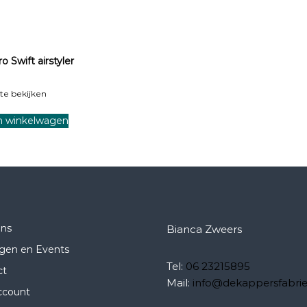
Swift airstyler
te bekijken
n winkelwagen
ons
Bianca Zweers
ngen en Events
Tel:
06 23215895
ct
Mail:
info@dekappersfabrie
ccount