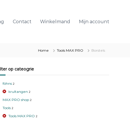
ng
Contact
Winkelmand
Mijn account
Home
Tools MAX PRO
Borstels
Filter op cateogrie
föhns
2
krultangen
2
MAX PRO shop
2
Tools
2
Tools MAX PRO
2