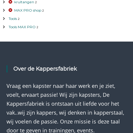
e
krultangen
2
k
MAX PRO shop
2
Tools
2
Tools MAX PRO
2
Over de Kappersfabriek
Vraag een kapster naar haar werk en je ziet,
voelt, ervaart passie! Wij zijn kapsters, De
Kappersfabriek is ontstaan uit liefde voor het
vak..wij zijn kappers, wij denken in kapperstaal,
wij voelen de passie. Onze missie is deze taal
door te geven in trainingen, events.