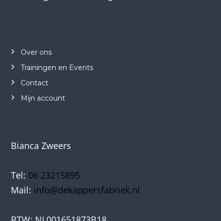
Over ons
Trainingen en Events
Contact
Mijn account
Bianca Zweers
Tel:
06 23215895
Mail:
info@dekappersfabriek.nl
BTW: NL001651873B18