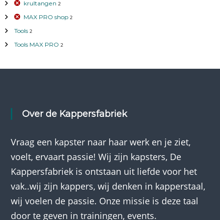
e
krultangen
2
k
MAX PRO shop
2
Tools
2
Tools MAX PRO
2
Over de Kappersfabriek
Vraag een kapster naar haar werk en je ziet,
voelt, ervaart passie! Wij zijn kapsters, De
Kappersfabriek is ontstaan uit liefde voor het
vak..wij zijn kappers, wij denken in kapperstaal,
wij voelen de passie. Onze missie is deze taal
door te geven in trainingen, events.