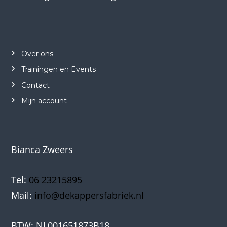
Over ons
Trainingen en Events
Contact
Mijn account
Bianca Zweers
Tel:
06 23215895
Mail:
info@dekappersfabriek.nl
BTW: NL001651873B18